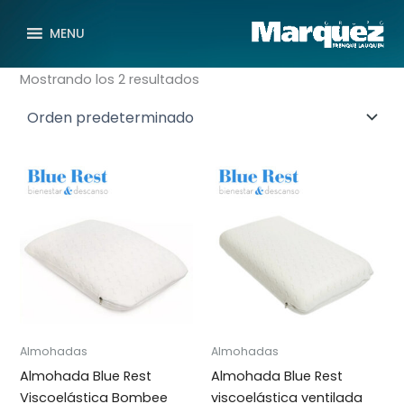
M
M
Ir
a
e
al
MENU
r
d
contenido
c
i
Mostrando los 2 resultados
a
d
a
Almohadas
Almohadas
Almohada Blue Rest
Almohada Blue Rest
Viscoelástica Bombee
viscoelástica ventilada