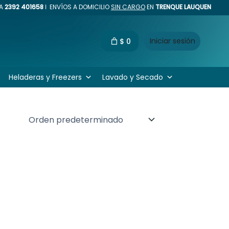
CA
2392 401658
ǀ ENVÍOS A DOMICILIO
SIN CARGO
EN
TRENQUE LAUQUEN
Buscar
Iniciar sesión
$ 0
Heladeras y Freezers
Lavado y Secado