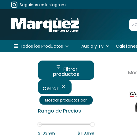
Ir
Seguinos en Instagram
al
contenido
Todos los Productos
Audio y TV
Calefone
Filtrar
Mos
productos
Cerrar
Mostrar productos por:
Rango de Precios
$ 103.999
$ 118.999