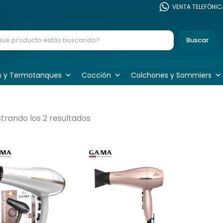
VENTA TELEFÓNI
Secadores de Pelo
Buscar
s y Termotanques
Cocción
Colchones y Sommiers
trando los 2 resultados